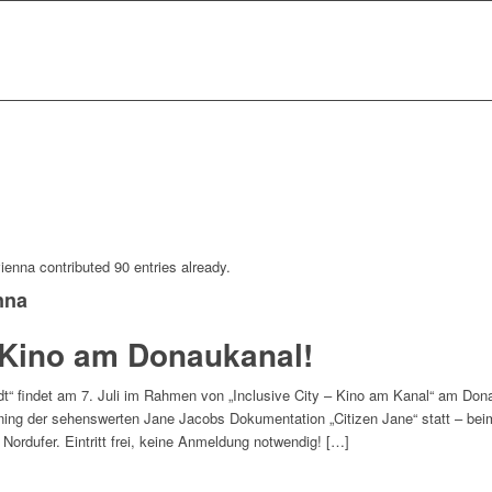
vienna
contributed 90 entries already.
nna
 Kino am Donaukanal!
t“ findet am 7. Juli im Rahmen von „Inclusive City – Kino am Kanal“ am Don
ning der sehenswerten Jane Jacobs Dokumentation „Citizen Jane“ statt – b
ordufer. Eintritt frei, keine Anmeldung notwendig! […]