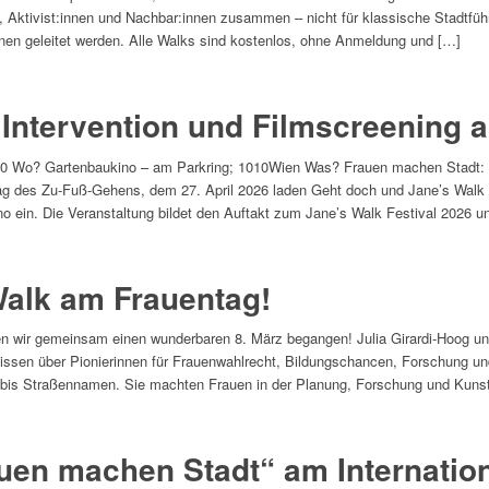
n, Aktivist:innen und Nachbar:innen zusammen – nicht für klassische Stadtfüh
nen geleitet werden. Alle Walks sind kostenlos, ohne Anmeldung und […]
 Intervention und Filmscreening a
00 Wo? Gartenbaukino – am Parkring; 1010Wien Was? Frauen machen Stadt: 
 des Zu-Fuß-Gehens, dem 27. April 2026 laden Geht doch und Jane’s Walk V
no ein. Die Veranstaltung bildet den Auftakt zum Jane’s Walk Festival 2026 u
Walk am Frauentag!
wir gemeinsam einen wunderbaren 8. März begangen! Julia Girardi-Hoog und
r Wissen über Pionierinnen für Frauenwahlrecht, Bildungschancen, Forschung u
 bis Straßennamen. Sie machten Frauen in der Planung, Forschung und Kunst
uen machen Stadt“ am Internatio