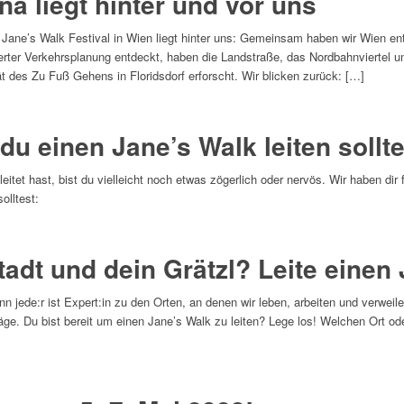
a liegt hinter und vor uns
 Jane’s Walk Festival in Wien liegt hinter uns: Gemeinsam haben wir Wien e
rter Verkehrsplanung entdeckt, haben die Landstraße, das Nordbahnviertel u
ät des Zu Fuß Gehens in Floridsdorf erforscht. Wir blicken zurück: […]
u einen Jane’s Walk leiten sollte
eitet hast, bist du vielleicht noch etwas zögerlich oder nervös. Wir haben d
olltest:
tadt und dein Grätzl? Leite einen
nn jede:r ist Expert:in zu den Orten, an denen wir leben, arbeiten und verwei
äge. Du bist bereit um einen Jane’s Walk zu leiten? Lege los! Welchen Ort 