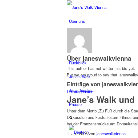
Über uns
Blog
Walks
Über
janeswalkvienna
Rückblick
This author has not written his bio yet.
But we are proud to say that
janeswalk
Jane’s Walk
Einträge von janeswalkvie
Jane Jacobs
Unkategorisiert
Jane’s Walk und
Presse
Unter dem Motto „Zu Fuß durch die Stad
Diskussion und kostenlosem Filmscree
bei der Franzensbrücke am Donaukanal N
1. Juli 2026
/
von
janeswalkvienna