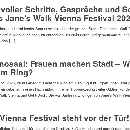
voller Schritte, Gespräche und 
s Jane’s Walk Vienna Festival 20
en, und strahlender Sonnenschein über der ganzen Stadt: Das Jane’s Walk Vi
en dafür, wie viel es noch zu entdecken, zu diskutieren und gemeinsam zu er
n das […]
inosaal: Frauen machen Stadt – Wi
am Ring?
l 2026, diskutierten im Gartenbaukino am Parkring fünf Expert:innen über 
eingebettet in einen Nachmittag mit einer Pop-up-Zebrastreifen-Aktion vor 
s Walk Vienna und Geht-Doch. Die von Andreas Lindinger von Jane’s Walk Vie
ienna Festival steht vor der Tür!
hrlicher Treffpunkt für alle, die ihre Stadt zu Fuß erkunden und gemeinsam üb