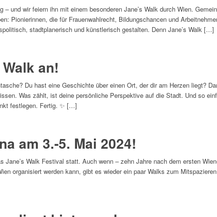
ag – und wir feiern ihn mit einem besonderen Jane’s Walk durch Wien. Gemei
ben: Pionierinnen, die für Frauenwahlrecht, Bildungschancen und Arbeitnehm
spolitisch, stadtplanerisch und künstlerisch gestalten. Denn Jane’s Walk […]
 Walk an!
asche? Du hast eine Geschichte über einen Ort, der dir am Herzen liegt? Dan
ssen. Was zählt, ist deine persönliche Perspektive auf die Stadt. Und so einf
kt festlegen. Fertig. ✨ […]
na am 3.-5. Mai 2024!
das Jane’s Walk Festival statt. Auch wenn – zehn Jahre nach dem ersten Wiene
Wien organisiert werden kann, gibt es wieder ein paar Walks zum Mitspaziere