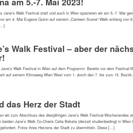
na am 5.-7. Mai 2023!
as Jane’s Walk Festival statt und auch in Wien spazieren wir am 5.-7. Mai ge
uvor am 4. Mai Eugene Quinn auf seinem „Canteen Scene“-Walk entlang von 6
[…]
’s Walk Festival – aber der nächs
r!
Jane’s Walk Festival in Wien auf dem Programm: Bereits vor dem Festival
sh auf seinem Klimaweg Wien West vom 1. durch den 7. bis zum 15. Bezirk. Z
d das Herz der Stadt
aben wir zum Abschluss des diesjährigen Jane’s Walk Festival-Wochenendes e
en beiden Jane’s Walk Co-Chairs Celia Beketa (derzeit studienbedingt in Wien 
gefordert, Fotos ihres Herzens der Stadt zu übermitteln. Diese […]