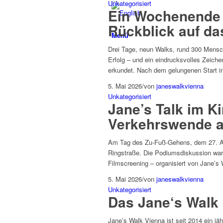
Unkategorisiert
Ein Wochenende 
Rückblick auf da
Menü
Drei Tage, neun Walks, rund 300 Mensch
Erfolg – und ein eindrucksvolles Zeich
erkundet. Nach dem gelungenen Start i
5. Mai 2026
/
von
janeswalkvienna
Unkategorisiert
Jane’s Talk im K
Verkehrswende 
Am Tag des Zu-Fuß-Gehens, dem 27. Apri
Ringstraße. Die Podiumsdiskussion war 
Filmscreening – organisiert von Jane’
5. Mai 2026
/
von
janeswalkvienna
Unkategorisiert
Das Jane‘s Walk V
Jane’s Walk Vienna ist seit 2014 ein jä