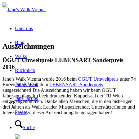
Über uns
Blog
Auszeichnungen
Walks
ÖGUT Umweltpreis LEBENSART Sonderpreis
2016
Rückblick
Jane’s Walk Vienna wurde 2016 beim
ÖGUT Umweltpreis
unter 74
Jane’s Walk
Einreichungen mit dem
LEBENSART Sonderpreis
ausgezeichnet! Die Auszeichnung haben wir beim ÖGUT
Jahresempfang im beeindruckenden Kuppelsaal der TU Wien
Jane Jacobs
entgegengenommen. Danke allen Menschen, die in den bisherigen
drei Jahren als Walk Leader, Mitspazierende, UnterstützerInnen und
Presse
Interessierte zu dieser Auszeichnung beigetragen haben!
Suche