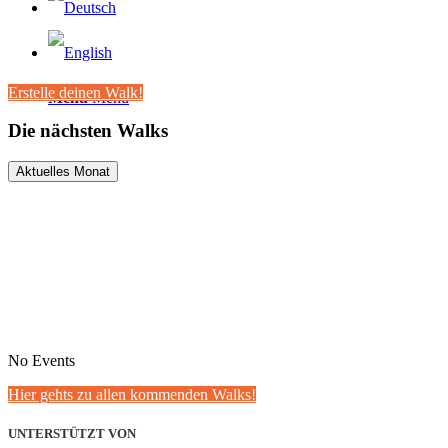
Erstelle deinen Walk!
Menü
Menü
Die nächsten Walks
Aktuelles Monat
No Events
Hier gehts zu allen kommenden Walks!
UNTERSTÜTZT VON