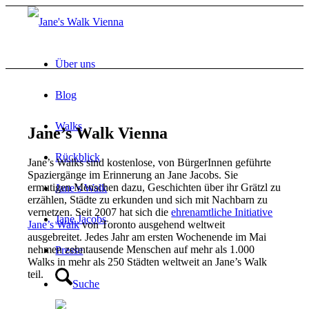
Über uns
Blog
Walks
Jane’s Walk Vienna
Rückblick
Jane’s Walks sind kostenlose, von BürgerInnen geführte
Spaziergänge im Erinnerung an Jane Jacobs. Sie
ermutigen Menschen dazu, Geschichten über ihr Grätzl zu
Jane’s Walk
erzählen, Städte zu erkunden und sich mit Nachbarn zu
vernetzen.
Seit 2007 hat sich die
ehrenamtliche Initiative
Jane Jacobs
Jane’s Walk
von Toronto ausgehend weltweit
ausgebreitet. Jedes Jahr am ersten Wochenende im Mai
nehmen zehntausende Menschen auf mehr als 1.000
Presse
Walks in mehr als 250 Städten weltweit an Jane’s Walk
teil.
Suche