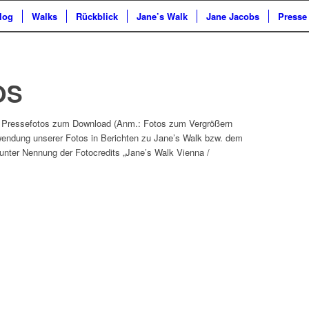
log
Walks
Rückblick
Jane’s Walk
Jane Jacobs
Presse
OS
te Pressefotos zum Download (Anm.: Fotos zum Vergrößern
rwendung unserer Fotos in Berichten zu Jane’s Walk bzw. dem
nter Nennung der Fotocredits „Jane’s Walk Vienna /