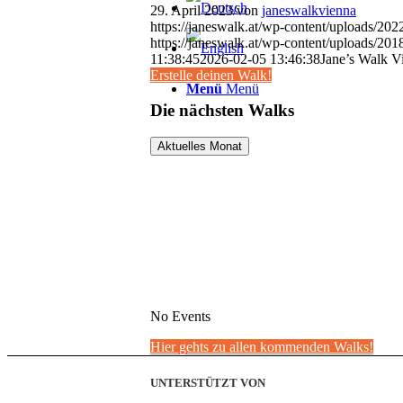
29. April 2023
/
von
janeswalkvienna
https://janeswalk.at/wp-content/uploads/2
https://janeswalk.at/wp-content/uploads/
11:38:45
2026-02-05 13:46:38
Jane’s Walk V
Erstelle deinen Walk!
Menü
Menü
Die nächsten Walks
Aktuelles Monat
No Events
Hier gehts zu allen kommenden Walks!
UNTERSTÜTZT VON