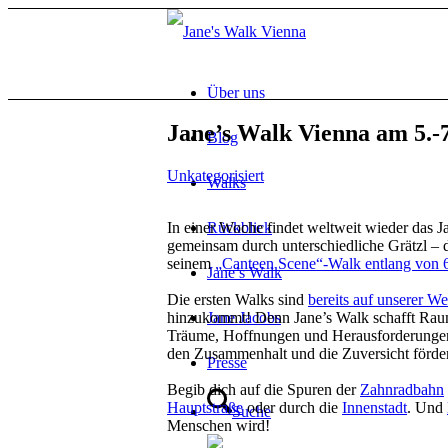
Über uns
Jane’s Walk Vienna am 5.-
Blog
Unkategorisiert
Walks
In einer Woche findet weltweit wieder das Ja
Rückblick
gemeinsam durch unterschiedliche Grätzl – 
seinem
„Canteen Scene“-Walk entlang von
Jane’s Walk
Die ersten Walks sind
bereits auf unserer We
hinzukommt! Denn Jane’s Walk schafft Raum,
Jane Jacobs
Träume, Hoffnungen und Herausforderunge
den Zusammenhalt und die Zuversicht förde
Presse
Begib dich auf die Spuren der
Zahnradbahn
Hauptstraße
oder durch die
Innenstadt
. Und
Suche
Menschen wird!