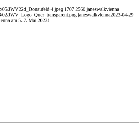
022/05/JWV22d_Donaufeld-4.jpeg
1707
2560
janeswalkvienna
2018/02/JWV_Logo_Quer_transparent.png
janeswalkvienna
2023-04-29
ienna am 5.-7. Mai 2023!