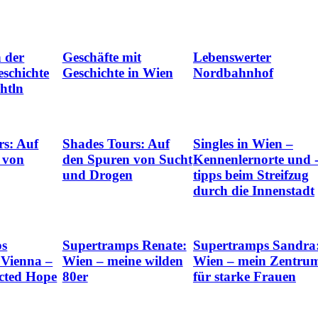
n der
Geschäfte mit
Lebenswerter
schichte
Geschichte in Wien
Nordbahnhof
htln
rs: Auf
Shades Tours: Auf
Singles in Wien –
 von
den Spuren von Sucht
Kennenlernorte und 
und Drogen
tipps beim Streifzug
durch die Innenstadt
ps
Supertramps Renate:
Supertramps Sandra
 Vienna –
Wien – meine wilden
Wien – mein Zentru
cted Hope
80er
für starke Frauen