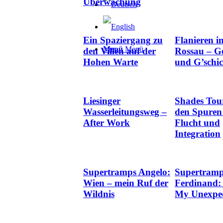
Überwachung
Ein Spaziergang zu
Flanieren i
Menü
Menü
den Villen auf der
Rossau – Ge
Hohen Warte
und G’schic
Liesinger
Shades Tou
Wasserleitungsweg –
den Spuren
After Work
Flucht und
Integration
Supertramps Angelo:
Supertram
Wien – mein Ruf der
Ferdinand:
Wildnis
My Unexpe