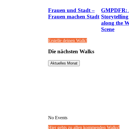
Frauen und Stadt –
GMPDFR:
Frauen machen Stadt
Storytellin
along the W
Scene
Erstelle deinen Walk!
Die nächsten Walks
Aktuelles Monat
No Events
Hier gehts zu allen kommenden Walks!