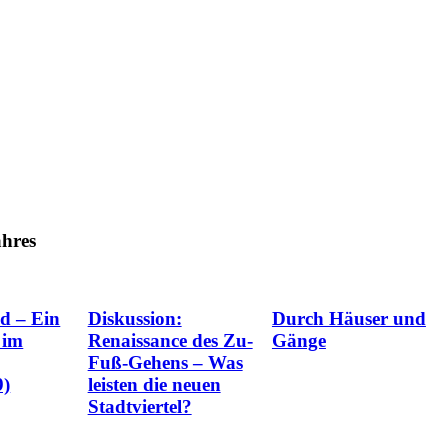
hres
d – Ein
Diskussion:
Durch Häuser und
 im
Renaissance des Zu-
Gänge
Fuß-Gehens – Was
9)
leisten die neuen
Stadtviertel?