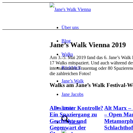
Über uns
Blog
Jane’s Walk Vienna 2019
Walks
Am 3.-5. Mai 2019 fand das 6. Jane’s Walk F
17 Walks mitspaziert. Und auch während des
Rückblick
internationalen Frauentag oder 80 Spaziere
die zahlreichen Fotos!
Jane’s Walk
Walks am Jane’s Walk Festival-
Jane Jacobs
Alles unter Kontrolle?
Alt Marx –
Presse
Ein Spaziergang zu
– Open Ma
Geschichte und
Metamorpho
Suche
Gegenwart der
Schlachthof