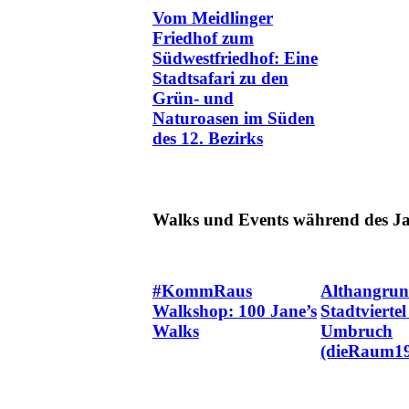
Vom Meidlinger
Friedhof zum
Südwestfriedhof: Eine
Stadtsafari zu den
Grün- und
Naturoasen im Süden
des 12. Bezirks
Walks und Events während des Ja
#KommRaus
Althangrun
Walkshop: 100 Jane’s
Stadtviertel
Walks
Umbruch
(dieRaum1