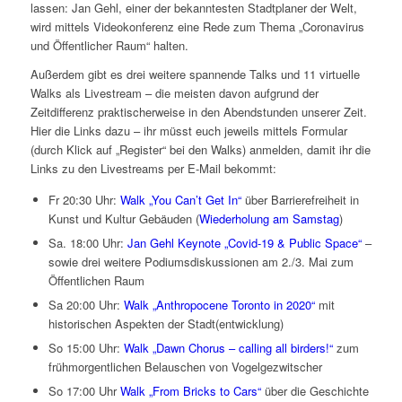
lassen: Jan Gehl, einer der bekanntesten Stadtplaner der Welt,
wird mittels Videokonferenz eine Rede zum Thema „Coronavirus
und Öffentlicher Raum“ halten.
Außerdem gibt es drei weitere spannende Talks und 11 virtuelle
Walks als Livestream – die meisten davon aufgrund der
Zeitdifferenz praktischerweise in den Abendstunden unserer Zeit.
Hier die Links dazu – ihr müsst euch jeweils mittels Formular
(durch Klick auf „Register“ bei den Walks) anmelden, damit ihr die
Links zu den Livestreams per E-Mail bekommt:
Fr 20:30 Uhr:
Walk „You Can’t Get In“
über Barrierefreiheit in
Kunst und Kultur Gebäuden (
Wiederholung am Samstag
)
Sa. 18:00 Uhr:
Jan Gehl Keynote „Covid-19 & Public Space“
–
sowie drei weitere Podiumsdiskussionen am 2./3. Mai zum
Öffentlichen Raum
Sa 20:00 Uhr:
Walk „Anthropocene Toronto in 2020“
mit
historischen Aspekten der Stadt(entwicklung)
So 15:00 Uhr:
Walk „Dawn Chorus – calling all birders!“
zum
frühmorgentlichen Belauschen von Vogelgezwitscher
So 17:00 Uhr
Walk „From Bricks to Cars“
über die Geschichte