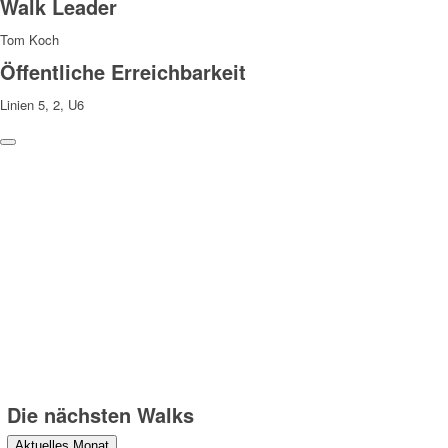
Walk Leader
Tom Koch
Öffentliche Erreichbarkeit
Linien 5, 2, U6
Weitere Hinweise
Die Teilnahme an den Walks erfolgt auf eigene Gefahr und
Verantwortung. Wir weisen darauf hin, dass bei den Walks
Fotograf:innen anwesend sind, die Fotos machen, die zu
redaktionellen Zwecken verwendet und veröffentlicht werden können.
Danke!
Die nächsten Walks
Aktuelles Monat