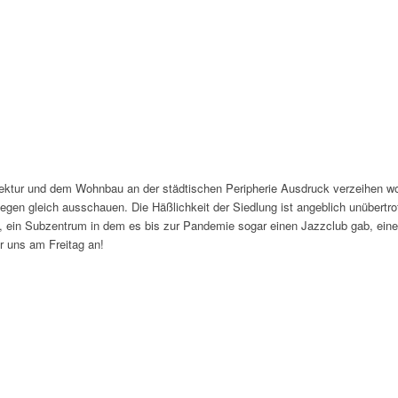
tur und dem Wohnbau an der städtischen Peripherie Ausdruck verzeihen wolle
Stiegen gleich ausschauen. Die Häßlichkeit der Siedlung ist angeblich unüber
n, ein Subzentrum in dem es bis zur Pandemie sogar einen Jazzclub gab, ein
r uns am Freitag an!