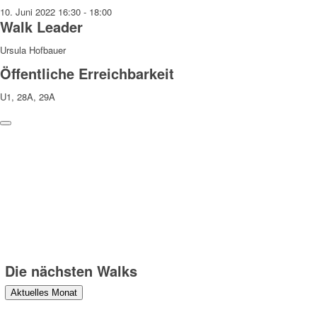
10. Juni 2022
16:30
-
18:00
Walk Leader
Ursula Hofbauer
Öffentliche Erreichbarkeit
U1, 28A, 29A
Weitere Hinweise
Die Teilnahme an den Walks erfolgt auf eigene Gefahr und Verantwor
und veröffentlicht werden können. Danke!
Die nächsten Walks
Aktuelles Monat