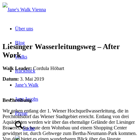
Über uns
Blog
Liesinger Wasserleitungsweg – After
Work
Walks
Walk Leader:
Cordula Höbart
Rückblick
Datum:
3. Mai 2019
Jane’s Walk
Jane Jacobs
Beschreibung
Wir gehen entlang der 1. Wiener Hochquellwasserleitung, die in
Presse
Perchtoldsdorf das Wiener Stadtgebiet erreicht. Entlang von drei
Aquädukten werden wir über das ehemalige Gelände der Liesinger
Brauerei, das heute dem Wohnbau und einem Shopping Center
Suche
gewidmet ist, durch Gehwege zum Bertha-Neumann-Park kommen.
Von dort bietet es einen wunderbaren Blick über das längste