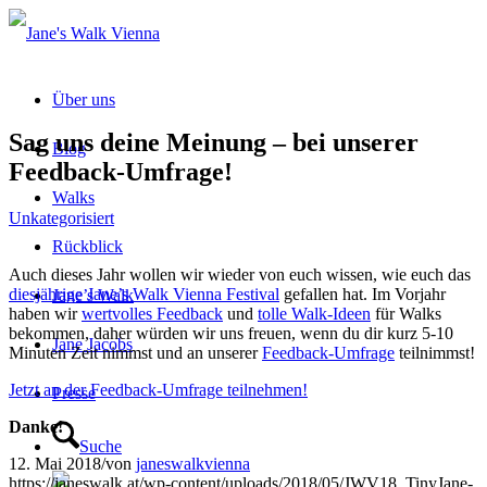
Über uns
Sag uns deine Meinung – bei unserer
Blog
Feedback-Umfrage!
Walks
Unkategorisiert
Rückblick
Auch dieses Jahr wollen wir wieder von euch wissen, wie euch das
diesjährige Jane’s Walk Vienna Festival
gefallen hat. Im Vorjahr
Jane’s Walk
haben wir
wertvolles Feedback
und
tolle Walk-Ideen
für Walks
bekommen, daher würden wir uns freuen, wenn du dir kurz 5-10
Jane Jacobs
Minuten Zeit nimmst und an unserer
Feedback-Umfrage
teilnimmst!
Jetzt an der Feedback-Umfrage teilnehmen!
Presse
Danke!
Suche
12. Mai 2018
/
von
janeswalkvienna
https://janeswalk.at/wp-content/uploads/2018/05/JWV18_TinyJane-