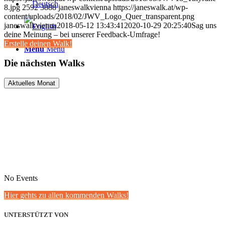
8.jpg
2592
3888
janeswalkvienna
https://janeswalk.at/wp-
content/uploads/2018/02/JWV_Logo_Quer_transparent.png
janeswalkvienna
2018-05-12 13:43:41
2020-10-29 20:25:40
Sag uns
deine Meinung – bei unserer Feedback-Umfrage!
Erstelle deinen Walk!
Menü
Menü
Die nächsten Walks
Aktuelles Monat
No Events
Hier gehts zu allen kommenden Walks!
UNTERSTÜTZT VON