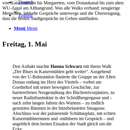
von Kaisermühlen bis Margareten, vom Donaukanal bis zum alten
WU-Areal am Althangrund. Was alle Walks verband: neugierige
Menschen, lebhafte Gespräche unterwegs und die Überzeugung,
dass die besten Stadtgespräche im Gehen stattfinden.
Menü
Menü
Freitag, 1. Mai
Den Auftakt machte
Hanna Schwarz
mit ihrem Walk
„Der Blues in Kaisermühlen geht weiter“. Ausgehend
von der U-Bahnstation flanierte die Gruppe an der Alten
Donau entlang ins Herz des Viertels – vorbei am
Goethehof mit seiner bewegten Geschichte, zur
barrierefreien Neugestaltung des Büchereivorplatzes, zu
neuer Radinfrastruktur in der Schödlbergergasse und –
nach zehn langen Jahren des Wartens – zu endlich
gesetzten Bäumen in der hitzebelasteten Sinagasse.
Abschluss war der pulsierende Schüttauplatz, mit echten
Kaisermühlnerinnen und -mühlnern im Gespräch – und
angeblich dem besten Eissalon der Stadt gleich um die
Ecke.