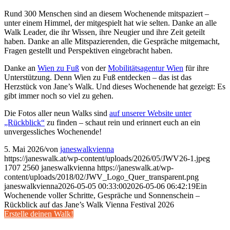
Rund 300 Menschen sind an diesem Wochenende mitspaziert –
unter einem Himmel, der mitgespielt hat wie selten. Danke an alle
Walk Leader, die ihr Wissen, ihre Neugier und ihre Zeit geteilt
haben. Danke an alle Mitspazierenden, die Gespräche mitgemacht,
Fragen gestellt und Perspektiven eingebracht haben.
Danke an
Wien zu Fuß
von der
Mobilitätsagentur Wien
für ihre
Unterstützung. Denn Wien zu Fuß entdecken – das ist das
Herzstück von Jane’s Walk. Und dieses Wochenende hat gezeigt: Es
gibt immer noch so viel zu gehen.
Die Fotos aller neun Walks sind
auf unserer Website unter
„Rückblick“
zu finden – schaut rein und erinnert euch an ein
unvergessliches Wochenende!
5. Mai 2026
/
von
janeswalkvienna
https://janeswalk.at/wp-content/uploads/2026/05/JWV26-1.jpeg
1707
2560
janeswalkvienna
https://janeswalk.at/wp-
content/uploads/2018/02/JWV_Logo_Quer_transparent.png
janeswalkvienna
2026-05-05 00:33:00
2026-05-06 06:42:19
Ein
Wochenende voller Schritte, Gespräche und Sonnenschein –
Rückblick auf das Jane’s Walk Vienna Festival 2026
Erstelle deinen Walk!