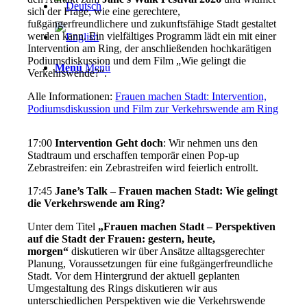
sich der Frage, wie eine gerechtere,
fußgängerfreundlichere und zukunftsfähige Stadt gestaltet
werden kann. Ein vielfältiges Programm lädt ein mit einer
Intervention am Ring, der anschließenden hochkarätigen
Podiumsdiskussion und dem Film „Wie gelingt die
Menü
Menü
Verkehrswende?“.
Alle Informationen:
Frauen machen Stadt: Intervention,
Podiumsdiskussion und Film zur Verkehrswende am Ring
17:00
Intervention Geht doch
: Wir nehmen uns den
Stadtraum und erschaffen temporär einen Pop-up
Zebrastreifen: ein Zebrastreifen wird feierlich entrollt.
17:45
Jane’s Talk – Frauen machen Stadt: Wie gelingt
die Verkehrswende am Ring?
Unter dem Titel
„Frauen machen Stadt – Perspektiven
auf die Stadt der Frauen: gestern, heute,
morgen“
diskutieren wir über Ansätze alltagsgerechter
Planung, Voraussetzungen für eine fußgängerfreundliche
Stadt. Vor dem Hintergrund der aktuell geplanten
Umgestaltung des Rings diskutieren wir aus
unterschiedlichen Perspektiven wie die Verkehrswende