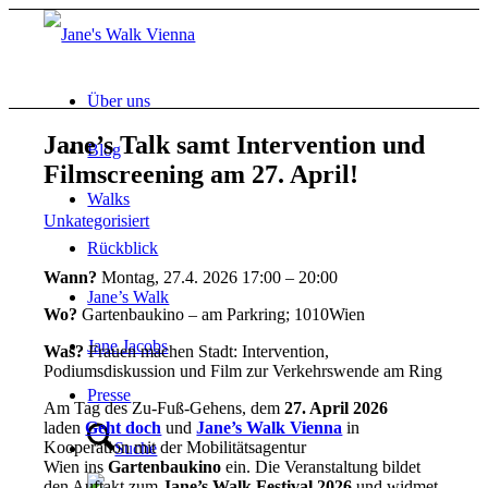
Über uns
Jane’s Talk samt Intervention und
Blog
Filmscreening am 27. April!
Walks
Unkategorisiert
Rückblick
Wann?
Montag, 27.4. 2026 17:00 – 20:00
Jane’s Walk
Wo?
Gartenbaukino – am Parkring; 1010Wien
Jane Jacobs
Was?
Frauen machen Stadt: Intervention,
Podiumsdiskussion und Film zur Verkehrswende am Ring
Presse
Am Tag des Zu-Fuß-Gehens, dem
27. April 2026
laden
Geht doch
und
Jane’s Walk Vienna
in
Kooperation mit der Mobilitätsagentur
Suche
Wien ins
Gartenbaukino
ein. Die Veranstaltung bildet
den Auftakt zum
Jane’s Walk Festival 2026
und widmet