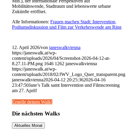
Min.), der internationale Perspektiven auf
Mobilitätswende, Stadtraum und lebenswerte urbane
Zukünfte eröffnet.
Alle Informationen:
Frauen machen Stadt: Intervention,
Podiumsdiskussion und Film zur Verkehrswende am Ring
12. April 2026
/
von
janeswalkvienna
https://janeswalk.at/wp-
content/uploads/2026/04/Screenshot-2026-04-12-at-
8.27.11-PM.png
1646
1262
janeswalkvienna
https://janeswalk.at/wp-
content/uploads/2018/02/JWV_Logo_Quer_transparent.png
janeswalkvienna
2026-04-12 20:25:36
2026-04-16
23:47:50
Jane’s Talk samt Intervention und Filmscreening
am 27. April!
Erstelle deinen Walk!
Die nächsten Walks
Aktuelles Monat