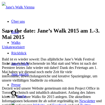
Über uns
Save the date: Jane’s Walk 2015 am 1.-3.
Blog
Mai 2015
Walks
Unkategorisiert
Rückblick
Bald ist es wieder soweit: Das alljährliche Jane’s Walk Festival
findet am ersten Wochenende im Mai statt und Wien ist nach der
Jane’s Walk
Premiere letztes Jahr wieder mit dabei! Dank des Feiertags am 1.
Mai haben wir diesmal noch mehr Zeit für viele
Jane Jacobs
interessante, abwechslungsreiche und kreative Spaziergänge, um
unsere vielfältigen Stadtteile zu erkunden.
Presse
Derzeit wird unsere Website gemeinsam mit dem Project Office in
Toronto technisch und inhaltlich aktualisiert. Anfang des Jahres
Suche
könnt ihr dann eure Walks für 2015 anlegen. Die aktuellsten
Informationen bekommt ihr ab sofort regelmäßig im
Newsletter
und