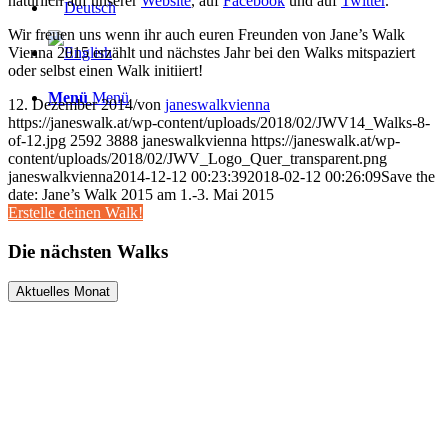
natürlich auf unserer
Website
, auf
Facebook
und auf
Twitter
.
Wir freuen uns wenn ihr auch euren Freunden von Jane’s Walk
Vienna 2015 erzählt und nächstes Jahr bei den Walks mitspaziert
oder selbst einen Walk initiiert!
Menü
Menü
12. Dezember 2014
/
von
janeswalkvienna
https://janeswalk.at/wp-content/uploads/2018/02/JWV14_Walks-8-
of-12.jpg
2592
3888
janeswalkvienna
https://janeswalk.at/wp-
content/uploads/2018/02/JWV_Logo_Quer_transparent.png
janeswalkvienna
2014-12-12 00:23:39
2018-02-12 00:26:09
Save the
date: Jane’s Walk 2015 am 1.-3. Mai 2015
Erstelle deinen Walk!
Die nächsten Walks
Aktuelles Monat