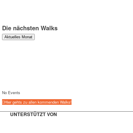
Fotograf:innen anwesend sind, die Fotos machen, die zu
redaktionellen Zwecken verwendet und veröffentlicht werden können.
Danke!
Die nächsten Walks
Aktuelles Monat
No Events
Hier gehts zu allen kommenden Walks!
UNTERSTÜTZT VON