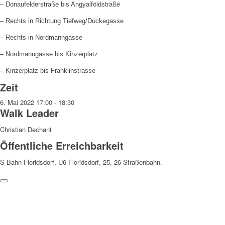
– Donaufelderstraße bis Angyalföldstraße
– Rechts in Richtung Tiefweg/Dückegasse
– Rechts in Nordmanngasse
– Nordmanngasse bis Kinzerplatz
– Kinzerplatz bis Franklinstrasse
Zeit
6. Mai 2022
17:00
-
18:30
Walk Leader
Christian Dechant
Öffentliche Erreichbarkeit
S-Bahn Floridsdorf, U6 Floridsdorf, 25, 26 Straßenbahn.
Weitere Hinweise
Die Teilnahme an den Walks erfolgt auf eigene Gefahr und
Verantwortung. Wir weisen darauf hin, dass bei den Walks