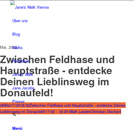
Über uns
Blog
Mai, 2022
Walks
Zwischen Feldhase und
Rückblick
Hauptstraße - entdecke
Jane’s Walk
Deinen Lieblinsweg im
Jane Jacobs
Donaufeld!
Presse
06
Mai
17:00
18:30
Zwischen Feldhase und Hauptstraße - entdecke Deinen
Lieblinsweg im Donaufeld!
17:00 - 18:30
Walk Leader
Christian Dechant
Menü