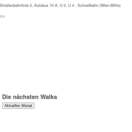
Straßenbahnlinie 2, Autobus 74 A, U 3, U 4 , Schnellbahn (Wien-MItte)
Weitere Hinweise
Die Teilnahme an den Walks erfolgt auf eigene Gefahr und
Verantwortung. Wir weisen darauf hin, dass bei den Walks
Fotograf:innen anwesend sind, die Fotos machen, die zu
redaktionellen Zwecken verwendet und veröffentlicht werden können.
Danke!
Die nächsten Walks
Aktuelles Monat