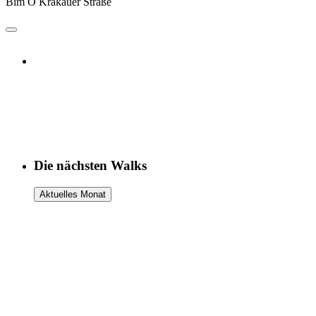
Bim O Krakauer Straße
Weitere Hinweise
Die Teilnahme an den Walks erfolgt auf eigene Gefahr und
Verantwortung. Wir weisen darauf hin, dass bei den Walks
Fotograf:innen anwesend sind, die Fotos machen, die zu
redaktionellen Zwecken verwendet und veröffentlicht werden
können. Danke!
Die nächsten Walks
Aktuelles Monat