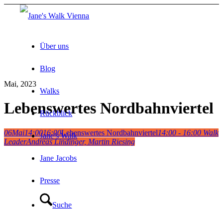
Über uns
Blog
Mai, 2023
Walks
Lebenswertes Nordbahnviertel
Rückblick
06
Mai
14:00
16:00
Lebenswertes Nordbahnviertel
14:00 - 16:00
Walk
Jane’s Walk
Leader
Andreas Lindinger, Martin Riesing
Jane Jacobs
Presse
Suche