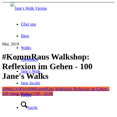
Über uns
Blog
Mai, 2019
Walks
#KommRaus Walkshop:
Rückblick
Reflexion im Gehen - 100
Jane’s Walk
Jane's Walks
Jane Jacobs
18
Mai
13:00
16:00
#KommRaus Walkshop: Reflexion im Gehen -
100 Jane's Walks
13:00 - 16:00
Presse
Suche