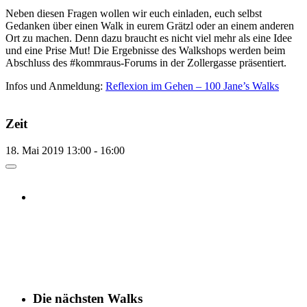
Neben diesen Fragen wollen wir euch einladen, euch selbst
Gedanken über einen Walk in eurem Grätzl oder an einem anderen
Ort zu machen. Denn dazu braucht es nicht viel mehr als eine Idee
und eine Prise Mut! Die Ergebnisse des Walkshops werden beim
Abschluss des #kommraus-Forums in der Zollergasse präsentiert.
Infos und Anmeldung:
Reflexion im Gehen – 100 Jane’s Walks
Zeit
18. Mai 2019
13:00
-
16:00
Weitere Hinweise
Die Teilnahme an den Walks erfolgt auf eigene Gefahr und
Verantwortung. Wir weisen darauf hin, dass bei den Walks
Fotograf:innen anwesend sind, die Fotos machen, die zu
redaktionellen Zwecken verwendet und veröffentlicht werden
können. Danke!
Die nächsten Walks