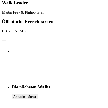
Walk Leader
Martin Frey & Philipp Graf
Öffentliche Erreichbarkeit
U3, 2, 3A, 74A
Weitere Hinweise
Die Teilnahme an den Walks erfolgt auf eigene Gefahr und
Verantwortung. Wir weisen darauf hin, dass bei den Walks
Fotograf:innen anwesend sind, die Fotos machen, die zu
redaktionellen Zwecken verwendet und veröffentlicht werden
können. Danke!
Die nächsten Walks
Aktuelles Monat