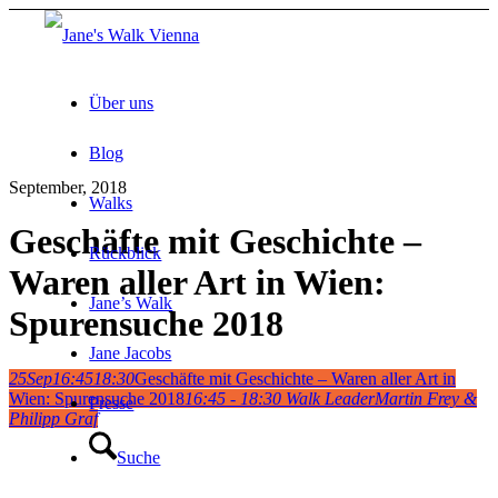
Über uns
Blog
September, 2018
Walks
Geschäfte mit Geschichte –
Rückblick
Waren aller Art in Wien:
Jane’s Walk
Spurensuche 2018
Jane Jacobs
25
Sep
16:45
18:30
Geschäfte mit Geschichte – Waren aller Art in
Wien: Spurensuche 2018
16:45 - 18:30
Walk Leader
Martin Frey &
Presse
Philipp Graf
Suche