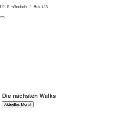
U2, Straßenbahn 2, Bus 13A
Weitere Hinweise
Die Teilnahme an den Walks erfolgt auf eigene Gefahr und
Verantwortung. Wir weisen darauf hin, dass bei den Walks
Fotograf:innen anwesend sind, die Fotos machen, die zu
redaktionellen Zwecken verwendet und veröffentlicht werden können.
Danke!
Die nächsten Walks
Aktuelles Monat