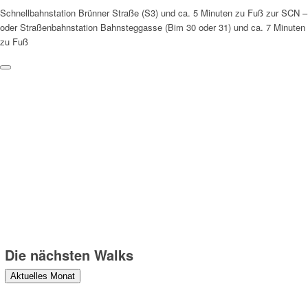
Schnellbahnstation Brünner Straße (S3) und ca. 5 Minuten zu Fuß zur SCN –
oder Straßenbahnstation Bahnsteggasse (Bim 30 oder 31) und ca. 7 Minuten
zu Fuß
Weitere Hinweise
Die Teilnahme an den Walks erfolgt auf eigene Gefahr und
Verantwortung. Wir weisen darauf hin, dass bei den Walks
Fotograf:innen anwesend sind, die Fotos machen, die zu
redaktionellen Zwecken verwendet und veröffentlicht werden können.
Danke!
Die nächsten Walks
Aktuelles Monat