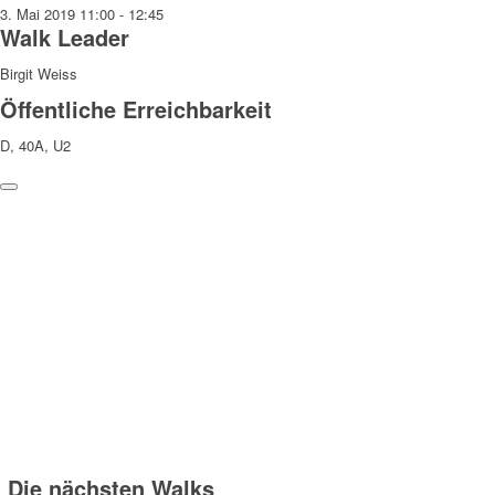
3. Mai 2019
11:00
-
12:45
Walk Leader
Birgit Weiss
Öffentliche Erreichbarkeit
D, 40A, U2
Weitere Hinweise
Die Teilnahme an den Walks erfolgt auf eigene Gefahr und
Verantwortung. Wir weisen darauf hin, dass bei den Walks
Fotograf:innen anwesend sind, die Fotos machen, die zu
redaktionellen Zwecken verwendet und veröffentlicht werden können.
Danke!
Die nächsten Walks