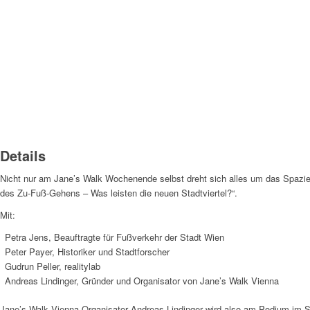
Details
Nicht nur am Jane’s Walk Wochenende selbst dreht sich alles um das Spazier
des Zu-Fuß-Gehens – Was leisten die neuen Stadtviertel?“.
Mit:
Petra Jens, Beauftragte für Fußverkehr der Stadt Wien
Peter Payer, Historiker und Stadtforscher
Gudrun Peller, realitylab
Andreas Lindinger, Gründer und Organisator von Jane’s Walk Vienna
Jane’s Walk Vienna Organisator Andreas Lindinger wird also am Podium im S