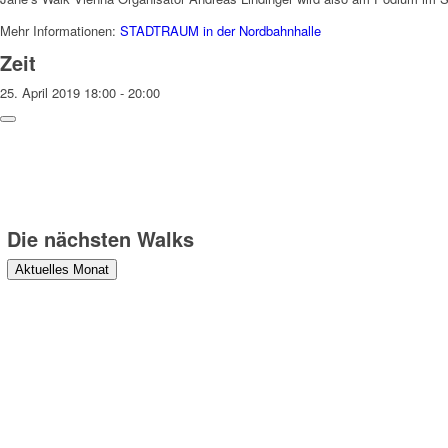
Mehr Informationen:
STADTRAUM in der Nordbahnhalle
Zeit
25. April 2019
18:00
-
20:00
Weitere Hinweise
Die Teilnahme an den Walks erfolgt auf eigene Gefahr und Verantwor
und veröffentlicht werden können. Danke!
Die nächsten Walks
Aktuelles Monat