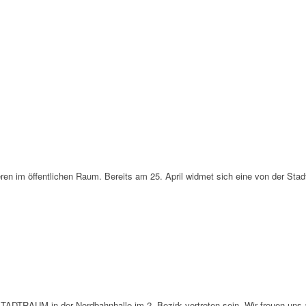
en im öffentlichen Raum. Bereits am 25. April widmet sich eine von der Sta
TADTRAUM in der Nordbahnhalle im 2. Bezirk vertreten sein. Wir freuen uns