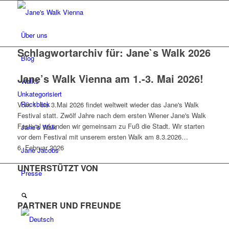
Über uns
Schlagwortarchiv für:
Jane`s Walk 2026
Blog
Jane’s Walk Vienna am 1.-3. Mai 2026!
Walks
Unkategorisiert
Rückblick
Vom 1. bis 3.Mai 2026 findet weltweit wieder das Jane's Walk
Festival statt. Zwölf Jahre nach dem ersten Wiener Jane's Walk
Festival erkunden wir gemeinsam zu Fuß die Stadt. Wir starten
Jane’s Walk
vor dem Festival mit unserem ersten Walk am 8.3.2026…
6. Februar 2026
Jane Jacobs
UNTERSTÜTZT VON
Presse
PARTNER UND FREUNDE