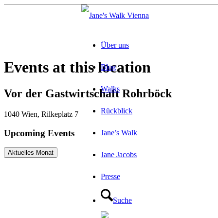
Über uns
Events at this location
Blog
Walks
Vor der Gastwirtschaft Rohrböck
Rückblick
1040 Wien, Rilkeplatz 7
Upcoming Events
Jane’s Walk
Aktuelles Monat
Jane Jacobs
Presse
Suche