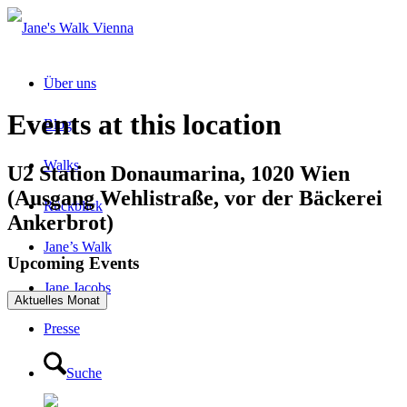
Über uns
Events at this location
Blog
Walks
U2 Station Donaumarina, 1020 Wien
(Ausgang Wehlistraße, vor der Bäckerei
Rückblick
Ankerbrot)
Jane’s Walk
Upcoming Events
Jane Jacobs
Aktuelles Monat
Presse
Suche