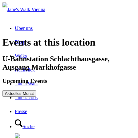
Über uns
Events at this location
Blog
Walks
U-Bahnstation Schlachthausgasse,
Ausgang Markhofgasse
Rückblick
Upcoming Events
Jane’s Walk
Aktuelles Monat
Jane Jacobs
Presse
Suche