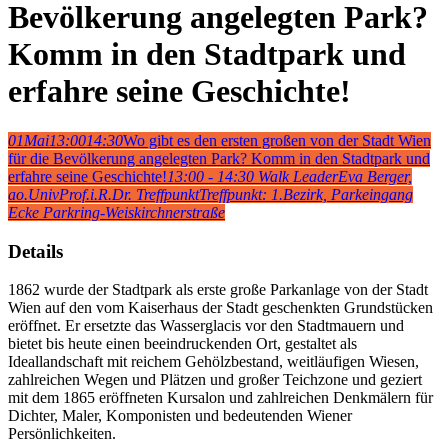
Bevölkerung angelegten Park?
Komm in den Stadtpark und
erfahre seine Geschichte!
01
Mai
13:00
14:30
Wo gibt es den ersten großen von der Stadt Wien
für die Bevölkerung angelegten Park? Komm in den Stadtpark und
erfahre seine Geschichte!
13:00 - 14:30
Walk Leader
Eva Berger,
ao.UnivProf.i.R.Dr.
Treffpunkt
Treffpunkt: 1.Bezirk, Parkeingang
Ecke Parkring-Weiskirchnerstraße
Details
1862 wurde der Stadtpark als erste große Parkanlage von der Stadt
Wien auf den vom Kaiserhaus der Stadt geschenkten Grundstücken
eröffnet. Er ersetzte das Wasserglacis vor den Stadtmauern und
bietet bis heute einen beeindruckenden Ort, gestaltet als
Ideallandschaft mit reichem Gehölzbestand, weitläufigen Wiesen,
zahlreichen Wegen und Plätzen und großer Teichzone und geziert
mit dem 1865 eröffneten Kursalon und zahlreichen Denkmälern für
Dichter, Maler, Komponisten und bedeutenden Wiener
Persönlichkeiten.