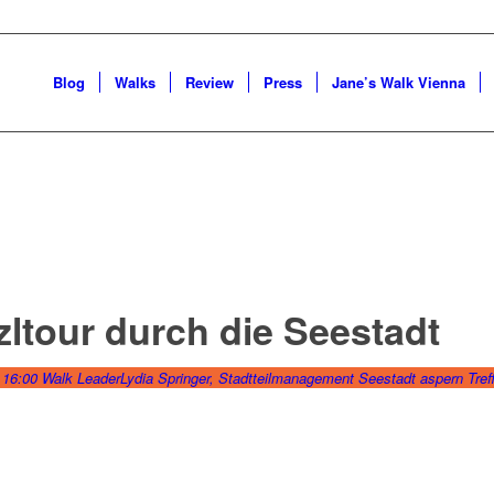
Blog
Walks
Review
Press
Jane’s Walk Vienna
zltour durch die Seestadt
 16:00
Walk Leader
Lydia Springer, Stadtteilmanagement Seestadt aspern
Tref