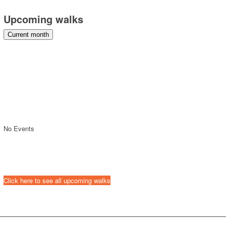
Upcoming walks
Current month
No Events
Click here to see all upcoming walks